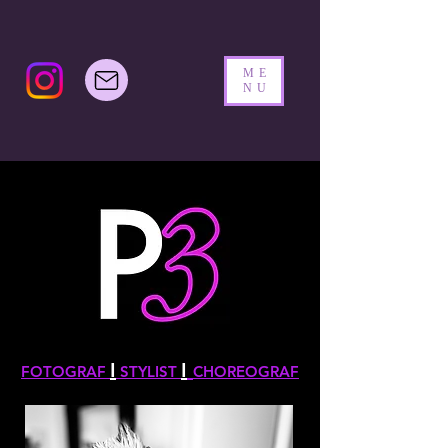
ME
NU
I
I
FOTOGRAF
STYLIST
CHOREOGRAF